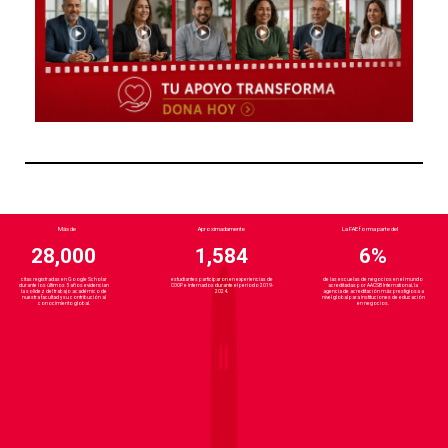
Más de
Aproximadamente
La FAE forma parte del
28,000
1,584
6%
citas registradas en Google Scholar
estudiantes participaron en experiencias de
de las escuelas de negocios en el mundo
durante los últimos 5 años evidencian
COOP e internados durante el período 2019-
acreditadas por AACSB International, la
la solidez del trabajo académico de
2024.
agencia de acreditación más prestigiosa a
nuestra facultad y su contribución al
nivel global para instituciones de educación
conocimiento global.
en negocios.