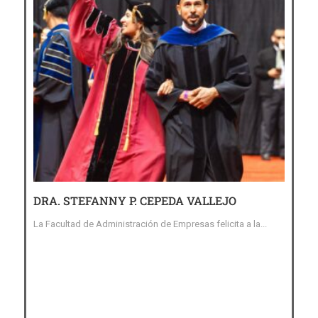
DRA. STEFANNY P. CEPEDA VALLEJO
AM
IN
La Facultad de Administración de Empresas felicita a la...