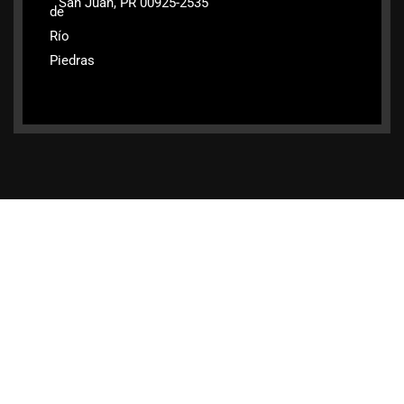
San Juan, PR 00925-2535
de
Río
Piedras