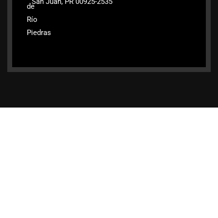
San Juan, PR 00925-2535
de
Río
Piedras