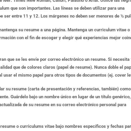
de leer: Times New Roman, Calibri, Palatino o Arial. Utilice las negr
ulum que son importantes. Las líneas se deben utilizar para una
ebe ser entre 11 y 12. Los márgenes no deben ser menores de ½ pu
 mantenga su resume a una página. Mantenga un curriculum vitae o
rmación con el fin de escoger y elegir qué experiencias mejor coin
n que se les envíe por correo electrónico un resume. Si necesita 
calidad que de colores claros (papel de resume). Nunca doble el pap
l usar el mismo papel para otros tipos de documentos (ej. cover let
dar su resume (carta de presentación y referencias, también) como
te. Guárdelo bajo un nombre único en lugar de un título genérico,
tualizada de su resume en su correo electrónico personal para
resume o curriculums vitae bajo nombres específicos y fechas pa