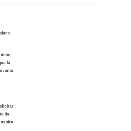
udar a
 debe
que la
levante
licitar
ta de
 aspira