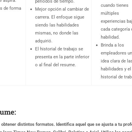
e aspira.
períodos de tiempo.
cuando tienes
as de forma
Mejor opción al cambiar de
múltiples
carrera. El enfoque sigue
experiencias ba
siendo las habilidades
cada categoría 
mismas, no donde las
habilidad.
adquirió.
Brinda a los
El historial de trabajo se
empleadores u
presenta en la parte inferior
idea clara de la
o al final del resume.
habilidades y el
historial de trab
sume:
obtener distintos formatos. Identifica aquel que se ajusta a tu prof