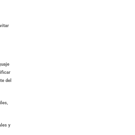
vitar
guaje
ificar
te del
les,
ales y