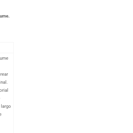
sume.
sume
crear
nal.
orial
e
 largo
e