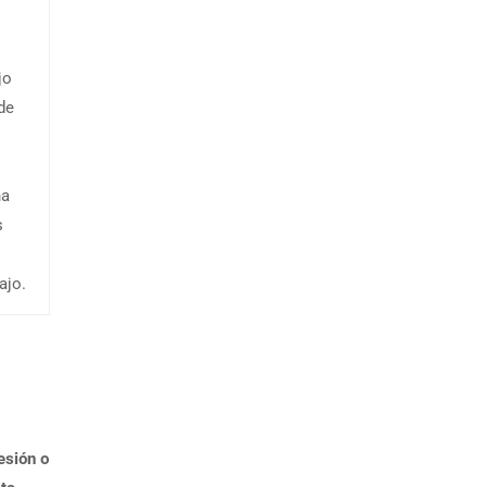
jo
de
na
s
ajo.
esión o