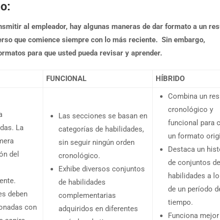
o:
ansmitir al empleador, hay algunas maneras de dar formato a un re
rso que comience siempre con lo más reciente. Sin embargo,
ormatos para que usted pueda revisar y aprender.
FUNCIONAL
HÍBRIDO
Combina un re
cronológico y
a
Las secciones se basan en
funcional para 
adas. La
categorías de habilidades,
un formato origi
imera
sin seguir ningún orden
Destaca un hist
ón del
cronológico.
de conjuntos d
Exhibe diversos conjuntos
habilidades a lo
ente.
de habilidades
de un período d
des deben
complementarias
tiempo.
ionadas con
adquiridos en diferentes
Funciona mejor