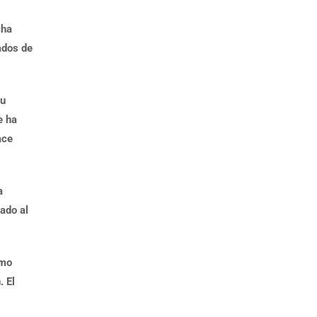
cha
ados de
su
e ha
ace
a
ado al
smo
. El