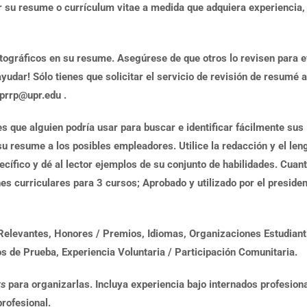
r su resume o currículum vitae a medida que adquiera experiencia,
tográficos en su resume. Asegúrese de que otros lo revisen para e
udar! Sólo tienes que solicitar el servicio de revisión de resumé a
uprrp@upr.edu .
es que alguien podría usar para buscar e identificar fácilmente sus
su resume a los posibles empleadores. Utilice la redacción y el len
cífico y dé al lector ejemplos de su conjunto de habilidades. Cuant
s curriculares para 3 cursos; Aprobado y utilizado por el presiden
Relevantes, Honores / Premios, Idiomas, Organizaciones Estudianti
s de Prueba, Experiencia Voluntaria / Participación Comunitaria.
ts
para organizarlas. Incluya experiencia bajo internados profesion
profesional.