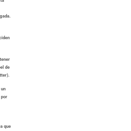
ita
lgada.
ciden
tener
el de
ter).
 un
 por
ra que