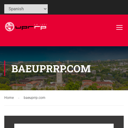
BAEUPRRP.COM
Home
baeuprrp.com