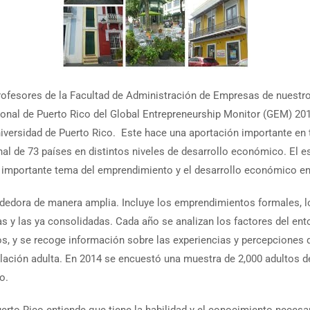
ofesores de la Facultad de Administración de Empresas de nuestro
onal de Puerto Rico del Global Entrepreneurship Monitor (GEM) 201
iversidad de Puerto Rico. Este hace una aportación importante en t
nal de 73 países en distintos niveles de desarrollo económico. El e
al importante tema del emprendimiento y el desarrollo económico en
ndedora de manera amplia. Incluye los emprendimientos formales, l
y las ya consolidadas. Cada año se analizan los factores del entor
s, y se recoge información sobre las experiencias y percepciones d
ación adulta. En 2014 se encuestó una muestra de 2,000 adultos de
o.
erto Rico entiende que tiene la habilidad y el conocimiento necesar