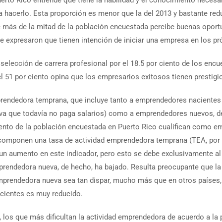
a hacerlo. Esta proporción es menor que la del 2013 y bastante re
e más de la mitad de la población encuestada percibe buenas oport
 expresaron que tienen intención de iniciar una empresa en los pró
lección de carrera profesional por el 18.5 por ciento de los encu
l 51 por ciento opina que los empresarios exitosos tienen prestigi
prendedora temprana, que incluye tanto a emprendedores nacientes 
va que todavía no paga salarios) como a emprendedores nuevos, d
iento de la población encuestada en Puerto Rico cualifican como em
omponen una tasa de actividad emprendedora temprana (TEA, por sus
a un aumento en este indicador, pero esto se debe exclusivamente a
rendedora nueva, de hecho, ha bajado. Resulta preocupante que la 
emprendedora nueva sea tan dispar, mucho más que en otros países,
acientes es muy reducido.
, los que más dificultan la actividad emprendedora de acuerdo a la