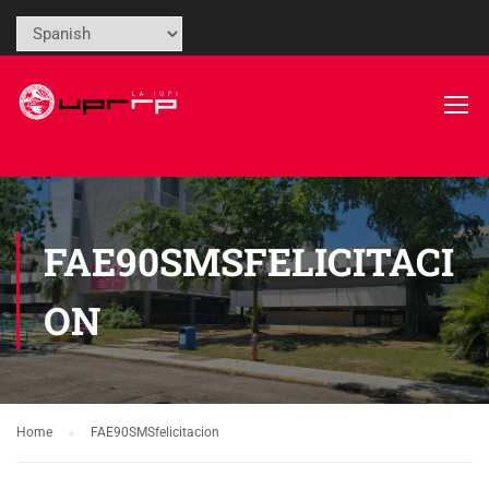
FAE90SMSFELICITACI
ON
Home
FAE90SMSfelicitacion