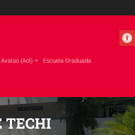
Open 
Avalúo (Aol)
Escuela Graduada
E TECHI