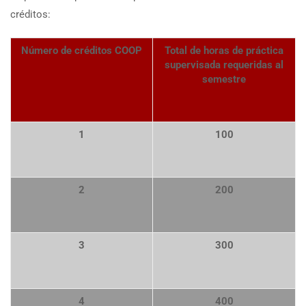
créditos:
Número de créditos COOP
Total de horas
de práctica
supervisada requeridas al
semestre
1
100
2
200
3
300
4
400