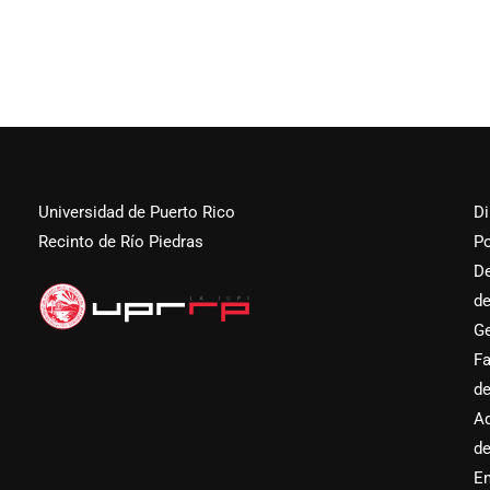
Universidad de Puerto Rico
Di
Recinto de Río Piedras
Po
D
d
Ge
Fa
d
Ad
d
E