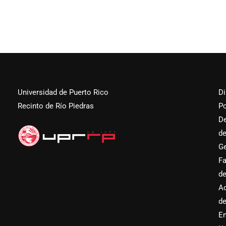
Universidad de Puerto Rico
Di
Recinto de Río Piedras
Po
D
d
Ge
Fa
d
Ad
d
E