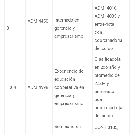
ADMI 4010,
ADMI 4035 y
Internado en
ADMI4450
entrevista
3
gerencia y
con
empresarismo
coordinador|a
del curso
Clasificado|a
en 2do año y
Experiencia de
promedio de
educación
2.50+ y
1 a 4
ADMI4998
cooperativa en
entrevista
gerencia y
con
empresarismo
coordinador|a
del curso
Seminario en
CONT 3105,