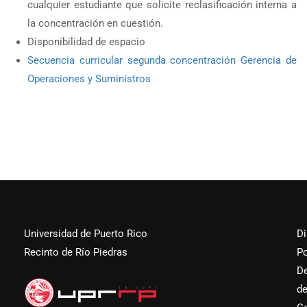
cualquier estudiante que solicite reclasificación interna a
la concentración en cuestión.
Disponibilidad de espacio
Secuencia curricular segunda concentración Gerencia de
Operaciones y Suministros
Universidad de Puerto Rico
Di
Recinto de Río Piedras
Po
D
d