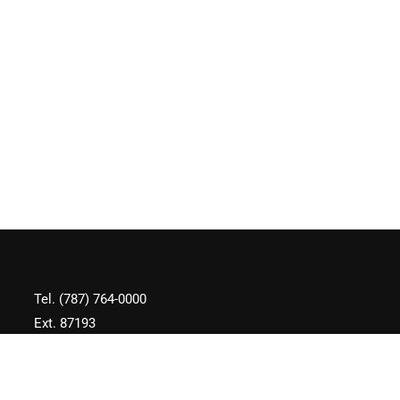
Tel. (787) 764-0000
Ext. 87193
Correo Electrónico:
gerencia.fae@upr.eduu