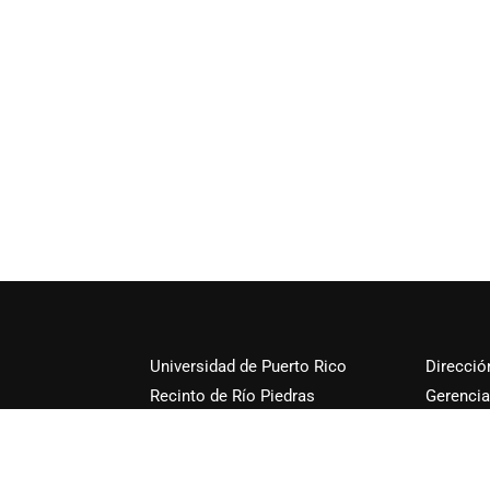
Universidad de Puerto Rico
Direcció
Recinto de Río Piedras
Gerencia
de Empre
Rico Rec
Universi