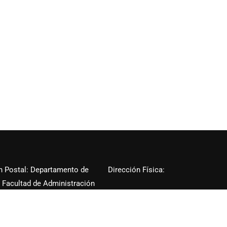
n Postal: Departamento de
Dirección Física:
 Facultad de Administración
Edificio Ana María O’Neill
sas Universidad de Puerto
Localizado entre la Ave. Barbosa y
into de Río Piedras 15 Ave.
Ave. Ponce de León
dad STE 1501 San Juan, PR