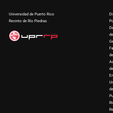
Universidad de Puerto Rico
Di
Recinto de Río Piedras
Po
D
d
Ge
Fa
d
Ad
d
E
Un
d
Pu
Ri
Re