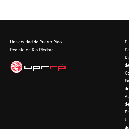
Universidad de Puerto Rico
Di
Recinto de Río Piedras
Po
D
d
Ge
Fa
d
Ad
d
E
Un
d