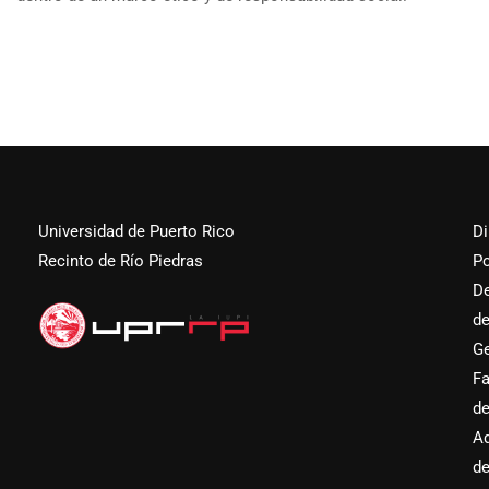
Universidad de Puerto Rico
Di
Recinto de Río Piedras
Po
D
d
Ge
Fa
d
Ad
d