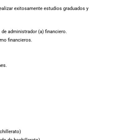
realizar exitosamente estudios graduados y
de administrador (a) financiero.
omo financieros.
nes.
hillerato)
do de bachillerato)