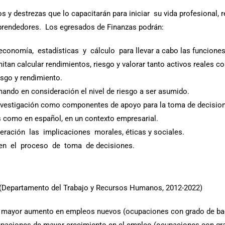
 y destrezas que lo capacitarán para iniciar su vida profesional, 
endedores. Los egresados de Finanzas podrán:
conomía, estadísticas y cálculo para llevar a cabo las funciones 
tan calcular rendimientos, riesgo y valorar tanto activos reales c
esgo y rendimiento.
ando en consideración el nivel de riesgo a ser asumido.
 investigación como componentes de apoyo para la toma de decisio
s como en español, en un contexto empresarial.
ación las implicaciones morales, éticas y sociales.
 en el proceso de toma de decisiones.
(
Departamento del Trabajo y Recursos Humanos, 2012-2022
)
e mayor aumento en empleos nuevos (ocupaciones con grado de bac
upaciones de mayor crecimiento en el empleo (ocupaciones con gra