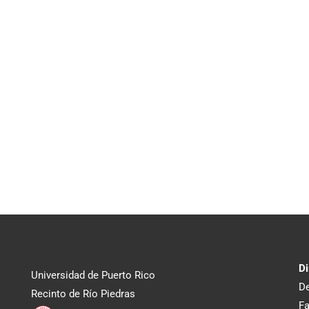
Di
Universidad de Puerto Rico
De
Recinto de Río Piedras
Fa