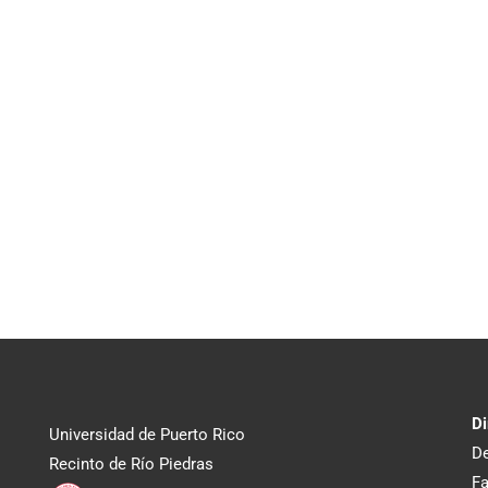
Di
Universidad de Puerto Rico
De
Recinto de Río Piedras
Fa